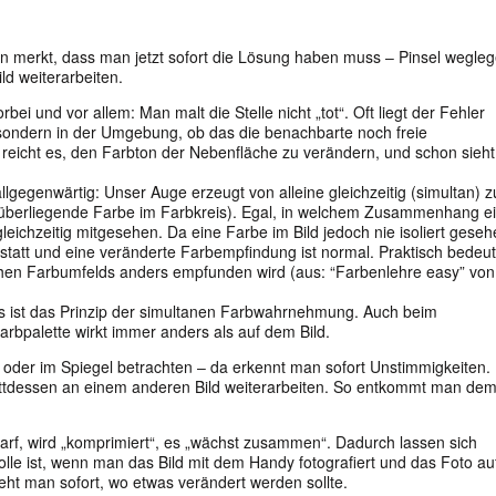
man merkt, dass man jetzt sofort die Lösung haben muss ‒ Pinsel wegleg
d weiterarbeiten.
i und vor allem: Man malt die Stelle nicht „tot“. Oft liegt der Fehler
 sondern in der Umgebung, ob das die benachbarte noch freie
 reicht es, den Farbton der Nebenfläche zu verändern, und schon sieht
llgegenwärtig: Unser Auge erzeugt von alleine gleichzeitig (simultan) z
überliegende Farbe im Farbkreis). Egal, in welchem Zusammenhang e
chzeitig mitgesehen. Da eine Farbe im Bild jedoch nie isoliert geseh
 statt und eine veränderte Farbempfindung ist normal. Praktisch bedeut
ichen Farbumfelds anders empfunden wird (aus: “Farbenlehre easy” von
s ist das Prinzip der simultanen Farbwahrnehmung. Auch beim
bpalette wirkt immer anders als auf dem Bild.
 oder im Spiegel betrachten ‒ da erkennt man sofort Unstimmigkeiten.
tattdessen an einem anderen Bild weiterarbeiten. So entkommt man de
harf, wird „komprimiert“, es „wächst zusammen“. Dadurch lassen sich
lle ist, wenn man das Bild mit dem Handy fotografiert und das Foto au
ieht man sofort, wo etwas verändert werden sollte.