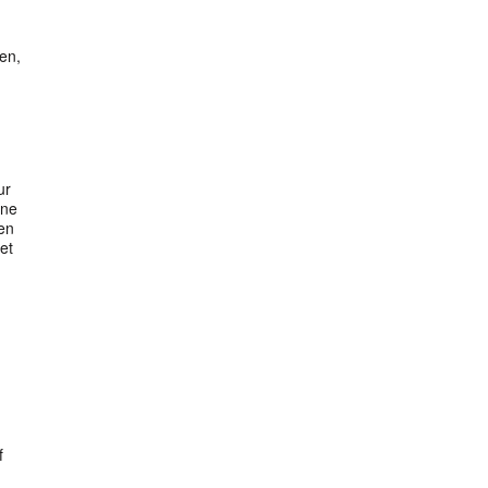
en,
ur
ine
en
et
m
f