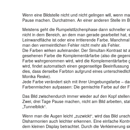
Wenn eine Bildstelle nicht und nicht gelingen will, wenn 
Pause machen. Durchatmen. An einer anderen Stelle im Bil
Meistens geht die Rumpelstilzchenphase dann schneller vorbe
nicht in dem Bereich, an dem man gerade gearbeitet hat,
Leinwandfläche ist oder eine irritierende Farbe. Manchmal
man den vermeintlichen Fehler nicht mehr als Fehler.
Die Farben wirken aufeinander. Der Simultan-Kontrast ist a
gesehenen Farbe die Komplementärfarbe (also die gegen
Farbe wahrgenommen wird, wird die Komplementärfarbe glei
wird, findet automatisch einen gegenseitige Beeinflussung
dies, dass derselbe Farbton aufgrund eines unterschiedl
Monika Reske).
Jede Farbe verändert sich mit ihrer Umgebungsfarbe ‒ da
Farbenmischen aufpassen: Die gemischte Farbe auf der Far
Das Bild zwischendurch immer wieder auf den Kopf stellen
Zwei, drei Tage Pause machen, nicht am Bild arbeiten, s
„Tunnelblick“.
Wenn man die Augen leicht „zuzwickt“, wird das Bild unsc
Disharmonien auch leichter erkennen. Eine einfache Kontro
dem kleinen Display betrachtet. Durch die Verkleinerung s